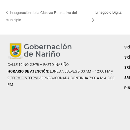
Tu negocio Digital
Inauguración de la Ciclovía Recreativa del
municipio
Gobernación
SR
de Nariño
SR
CALLE 19 NO. 23-78 – PASTO, NARIÑO
SR
HORARIO DE ATENCIÓN:
LUNES A JUEVES 8:00 AM – 12:00 PM y
SR
2
:00 PM – 6:00 PM
VIERNES JORNADA CONTINUA 7:00 A.M A 3:00
P.M
PI