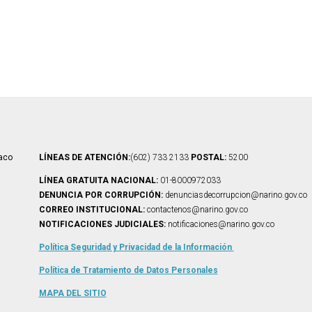
iaco
LÍNEAS DE ATENCIÓN:
(602) 733 2133
POSTAL:
5200
á
LÍNEA GRATUITA NACIONAL:
01-8000972033
DENUNCIA POR CORRUPCIÓN:
denunciasdecorrupcion@narino.gov.co
CORREO INSTITUCIONAL:
contactenos@narino.gov.co
NOTIFICACIONES JUDICIALES:
notificaciones@narino.gov.co
Política Seguridad y Privacidad de la Información
Política de Tratamiento de Datos Personales
MAPA DEL
SITIO