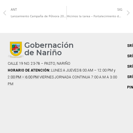
ANT
SIG
Lanzamiento Campaña de Pólvora 2023, ‘La pólvora cambió mi vida, no permitas que cambie la tuya’
Hicimos la tarea – Fortalecimiento del desarrollo integral- oficina de fronteras
Gobernación
SR
de Nariño
SR
CALLE 19 NO. 23-78 – PASTO, NARIÑO
SR
HORARIO DE ATENCIÓN:
LUNES A JUEVES 8:00 AM – 12:00 PM y
SR
2
:00 PM – 6:00 PM
VIERNES JORNADA CONTINUA 7:00 A.M A 3:00
P.M
PI