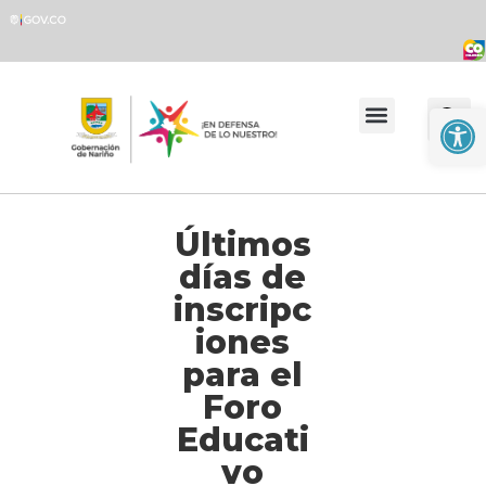
Abrir
Transparencia y Acceso a la Información Pública
Atención y Servicio al Ciudadano
Últimos
días de
inscripc
iones
para el
Foro
Educati
vo