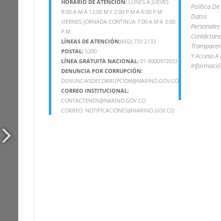
HORARIO DE ATENCIÓN:
LUNES A JUEVES
Política De
8:00 A.M A 12:00 M Y 2:00 P.M A 6:00 P.M
Datos
VIERNES JORNADA CONTINUA 7:00 A.M A 3:00
Personales
P.M
Contáctan
LÍNEAS DE ATENCIÓN:
(602) 733 2133
Transparen
POSTAL:
5200
Y Acceso A 
LÍNEA GRATUITA NACIONAL:
01-8000972033
Informació
DENUNCIA POR CORRUPCIÓN:
DENUNCIASDECORRUPCION@NARINO.GOV.CO
CORREO INSTITUCIONAL:
CONTACTENOS@NARINO.GOV.CO
CORREO:
NOTIFICACIONES@NARINO.GOV.CO