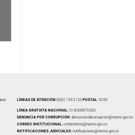
iaco
LÍNEAS DE ATENCIÓN:
(602) 733 2133
POSTAL:
5200
á
LÍNEA GRATUITA NACIONAL:
01-8000972033
DENUNCIA POR CORRUPCIÓN:
denunciasdecorrupcion@narino.gov.co
CORREO INSTITUCIONAL:
contactenos@narino.gov.co
NOTIFICACIONES JUDICIALES:
notificaciones@narino.gov.co