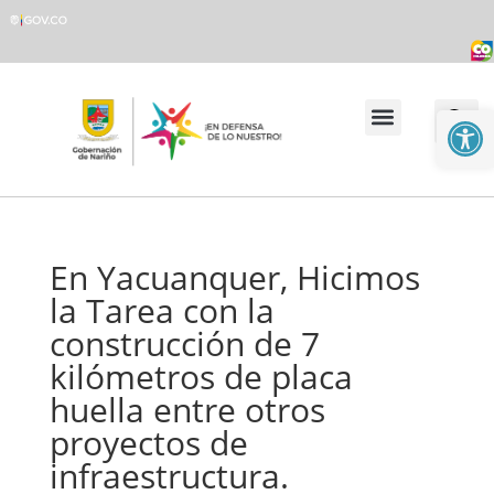
Abrir
Transparencia y Acceso a la Información Pública
Atención y Servicio al Ciudadano
En Yacuanquer, Hicimos
la Tarea con la
construcción de 7
kilómetros de placa
huella entre otros
proyectos de
infraestructura.