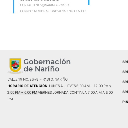
CONTACTENOS@NARINO.GOV.CO
CORREO:
NOTIFICACIONES@NARINO.GOV.CO
Gobernación
SR
de Nariño
SR
CALLE 19 NO. 23-78 – PASTO, NARIÑO
SR
HORARIO DE ATENCIÓN:
LUNES A JUEVES 8:00 AM – 12:00 PM y
SR
2
:00 PM – 6:00 PM
VIERNES JORNADA CONTINUA 7:00 A.M A 3:00
P.M
PI