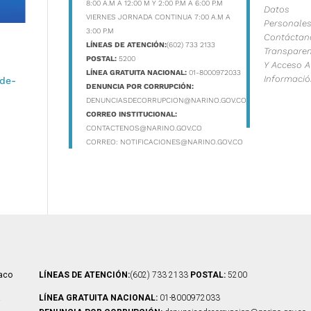
8:00 A.M A 12:00 M Y 2:00 P.M A 6:00 P.M
Datos
VIERNES JORNADA CONTINUA 7:00 A.M A
Personale
3:00 P.M
Contáctan
LÍNEAS DE ATENCIÓN:
(602) 733 2133
Transparen
POSTAL:
5200
Y Acceso A
LÍNEA GRATUITA NACIONAL:
01-8000972033
Informaci
-de-
DENUNCIA POR CORRUPCIÓN:
DENUNCIASDECORRUPCION@NARINO.GOV.CO
CORREO INSTITUCIONAL:
CONTACTENOS@NARINO.GOV.CO
CORREO:
NOTIFICACIONES@NARINO.GOV.CO
iaco
LÍNEAS DE ATENCIÓN:
(602) 733 2133
POSTAL:
5200
á
LÍNEA GRATUITA NACIONAL:
01-8000972033