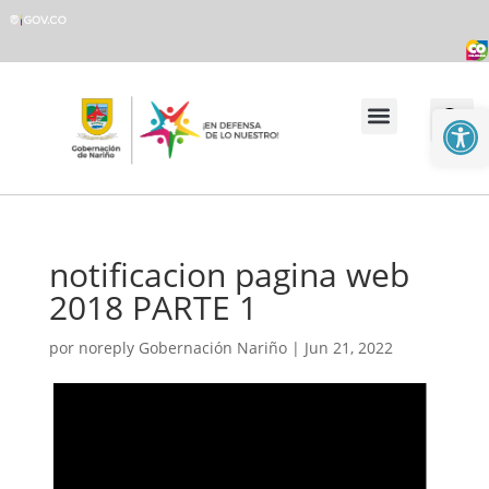
Abrir
Transparencia y Acceso a la Información Pública
Atención y Servicio al Ciudadano
notificacion pagina web
2018 PARTE 1
por
noreply Gobernación Nariño
|
Jun 21, 2022