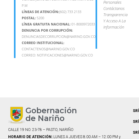
Personales
P.M
Contáctanos
LÍNEAS DE ATENCIÓN:
(602) 733 2133
Transparencia
POSTAL:
5200
Y Acceso A La
LÍNEA GRATUITA NACIONAL:
01-8000972033
Información
DENUNCIA POR CORRUPCIÓN:
DENUNCIASDECORRUPCION@NARINO.GOV.CO
CORREO INSTITUCIONAL:
CONTACTENOS@NARINO.GOV.CO
CORREO:
NOTIFICACIONES@NARINO.GOV.CO
Gobernación
SR
de Nariño
SR
CALLE 19 NO. 23-78 – PASTO, NARIÑO
SR
HORARIO DE ATENCIÓN:
LUNES A JUEVES 8:00 AM – 12:00 PM y